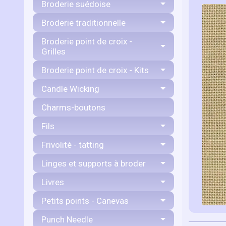
Broderie suédoise
Broderie traditionnelle
Broderie point de croix -
Grilles
Broderie point de croix - Kits
Candle Wicking
Charms-boutons
Fils
Frivolité - tatting
Linges et supports à broder
Livres
Petits points - Canevas
Punch Needle