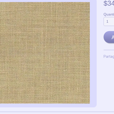
$3
Quanti
A
Partag