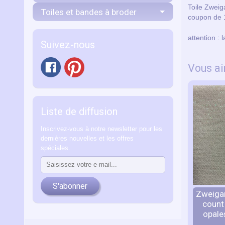
Toile Zweiga
Toiles et bandes à broder
coupon de 
attention : 
Suivez-nous
Vous ai
Liste de diffusion
Inscrivez-vous à notre newsletter pour les
dernières nouvelles et les offres
spéciales.
S'abonner
Zweigart
count
opale