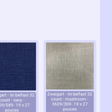
Zweigart - lin belfast 32
art - lin belfast 32
count - mushroom -
count - navy -
3609/309- 19 x 27
09/589- 19 x 27
pouces
pouces