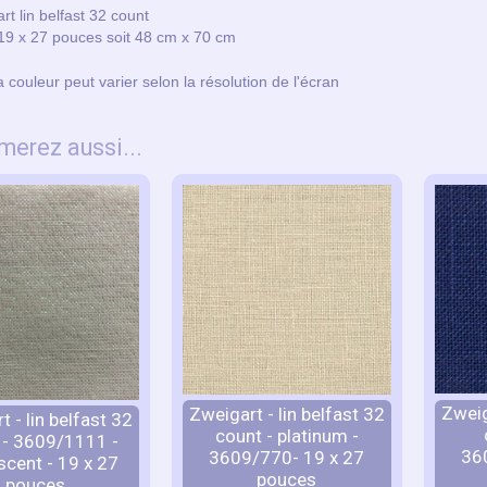
rt lin belfast 32 count
19 x 27 pouces soit 48 cm x 70 cm
la couleur peut varier selon la résolution de l'écran
merez aussi...
Zweig
Zweigart - lin belfast 32
 - lin belfast 32
count - platinum -
 - 3609/1111 -
36
3609/770- 19 x 27
scent - 19 x 27
pouces
pouces