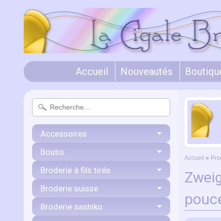
Accueil
Nouveautés
Boutiqu
Accessoires
Boutis
Accueil
»
Pro
Broderie à fils tirés
Zweig
Broderie suisse
pouc
Broderie sashiko