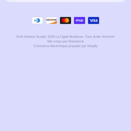
Droit d'auteur &copie; 2026
La Cigale Brodeuse
. Tous droits réservés
Site conçu par Rawsterne
Commerce électronique propulsé par Shopify