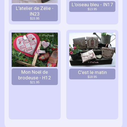
L'oiseau bleu - IN17
L'atelier de Zélie -
$13.95
IN23
$15.95
Mon Noël de
C'est le matin
brodeuse - H12
$18.95
$21.95