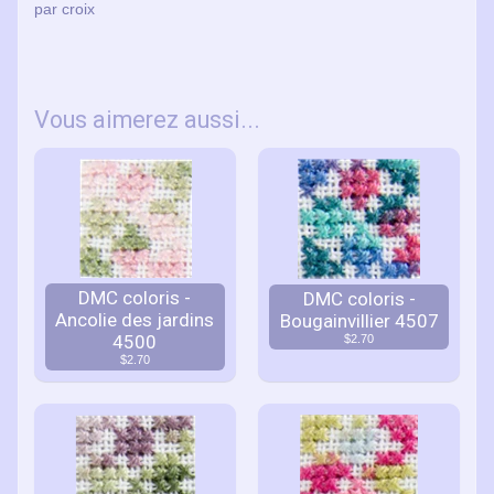
par croix
Vous aimerez aussi...
DMC coloris -
DMC coloris -
Ancolie des jardins
Bougainvillier 4507
4500
$2.70
$2.70