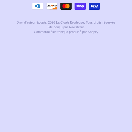
Droit d'auteur &copie; 2026
La Cigale Brodeuse
. Tous droits réservés
Site conçu par Rawsterne
Commerce électronique propulsé par Shopify