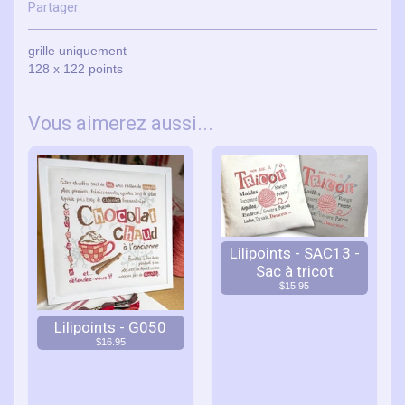
Partager:
grille uniquement
128 x 122 points
Vous aimerez aussi...
Lilipoints - SAC13 -
Sac à tricot
$15.95
Lilipoints - G050
$16.95