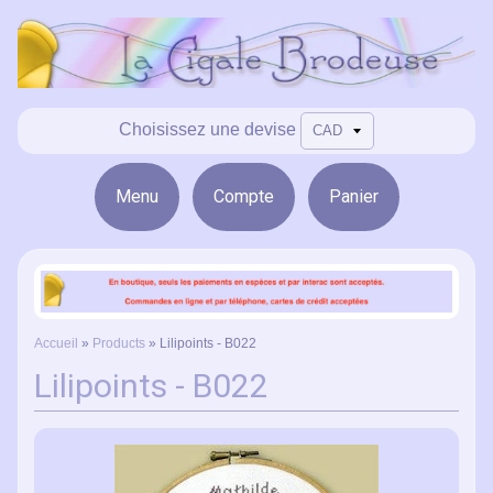
Choisissez une devise
Menu
Compte
Panier
Accueil
»
Products
»
Lilipoints - B022
Lilipoints - B022