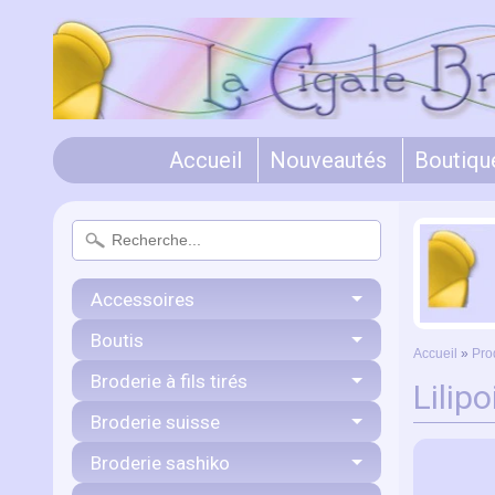
Accueil
Nouveautés
Boutiqu
Accessoires
Boutis
Accueil
»
Pro
Broderie à fils tirés
Lilip
Broderie suisse
Broderie sashiko