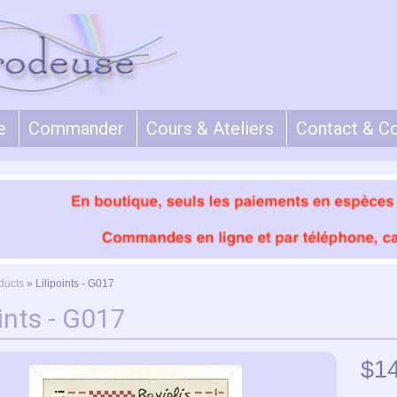
e
Commander
Cours & Ateliers
Contact & C
ducts
»
Lilipoints - G017
oints - G017
$1