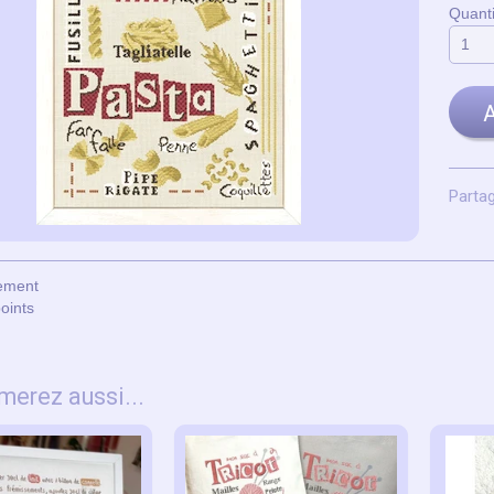
Quanti
A
Partag
uement
oints
merez aussi...