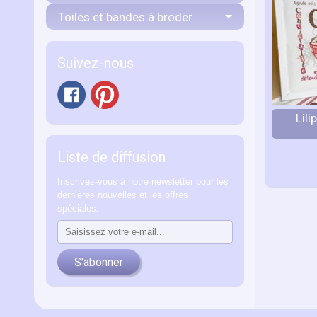
Toiles et bandes à broder
Suivez-nous
Lili
Liste de diffusion
Inscrivez-vous à notre newsletter pour les
dernières nouvelles et les offres
spéciales.
S'abonner