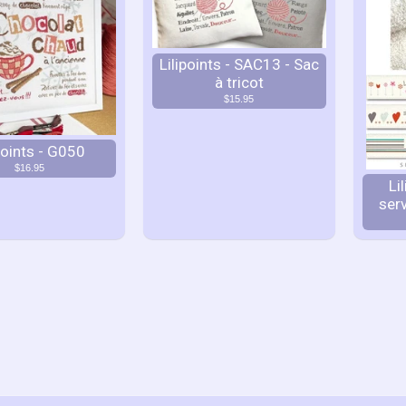
Lilipoints - SAC13 - Sac
à tricot
$15.95
points - G050
$16.95
Li
serv