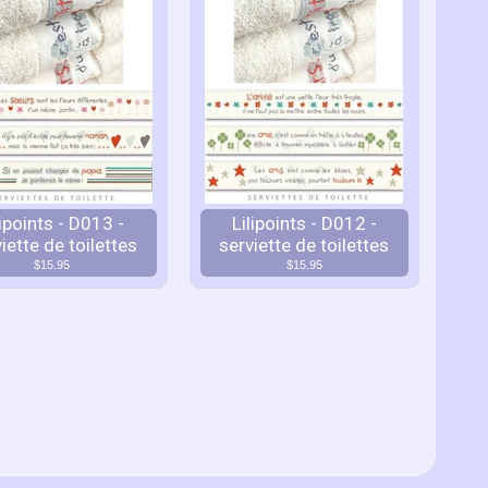
lipoints - D013 -
Lilipoints - D012 -
iette de toilettes
serviette de toilettes
$15.95
$15.95