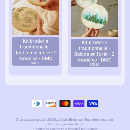
Kit broderie
Kit broderie
traditionnelle -
traditionnelle -
Jardin miniature - 2
Balade en forêt - 2
modèles - DMC
modèles - DMC
$48.95
$45.95
Droit d'auteur &copie; 2026
La Cigale Brodeuse
. Tous droits réservés
Site conçu par Rawsterne
Commerce électronique propulsé par Shopify