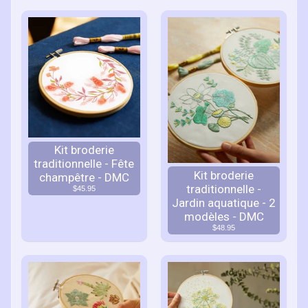
Kit broderie
traditionnelle - Fête
Kit broderie
champêtre - DMC
traditionnelle -
$45.95
Jardin aquatique - 2
modèles - DMC
$48.95