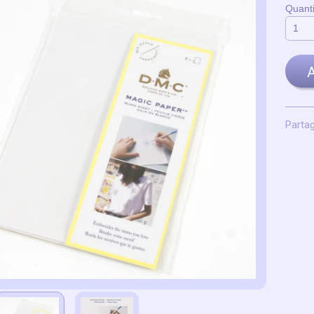
Quanti
A
Partag