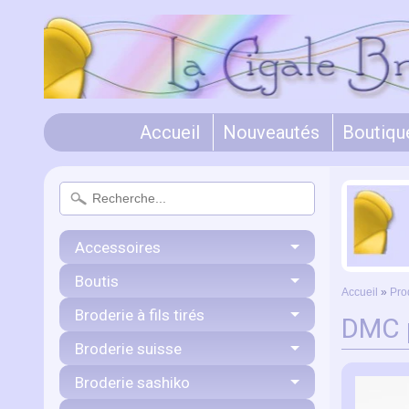
Accueil
Nouveautés
Boutiqu
Accessoires
Boutis
Accueil
»
Pro
Broderie à fils tirés
DMC 
Broderie suisse
Broderie sashiko