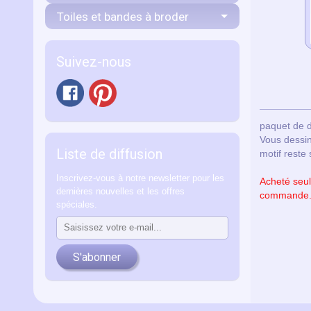
Toiles et bandes à broder
Suivez-nous
paquet de d
Vous dessin
Liste de diffusion
motif reste 
Inscrivez-vous à notre newsletter pour les
Acheté seul,
dernières nouvelles et les offres
commande. P
spéciales.
S'abonner