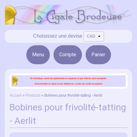
Choisissez une devise
Menu
Compte
Panier
Accueil
»
Products
»
Bobines pour frivolité-tatting - Aerlit
Bobines pour frivolité-tatting
- Aerlit